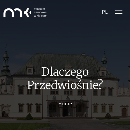
Skip to main content
PL
Dlaczego
Przedwiośnie?
Breadcrumb
Home