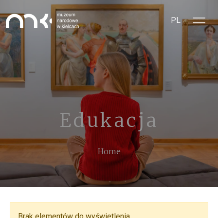
Skip to main content
PL
Edukacja
Breadcrumb
Home
Brak elementów do wyświetlenia.