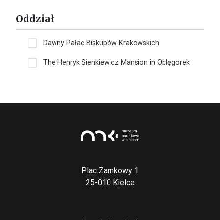
Oddział
Dawny Pałac Biskupów Krakowskich
The Henryk Sienkiewicz Mansion in Oblęgorek
Plac Zamkowy 1
25-010 Kielce