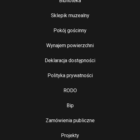
Biblioteka
Sklepik muzealny
Pokój gościnny
Wynajem powierzchni
Stopka 2
Deklaracja dostępności
Polityka prywatności
RODO
Bip
Zamówienia publiczne
Najważniejsze linki
Projekty