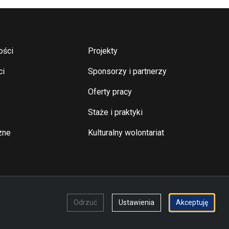
Najważniejsze lin
ości
Projekty
ci
Sponsorzy i partnerzy
Oferty pracy
Staże i praktyki
zne
Kulturalny wolontariat
Odrzuć
Ustawienia
Akceptuję