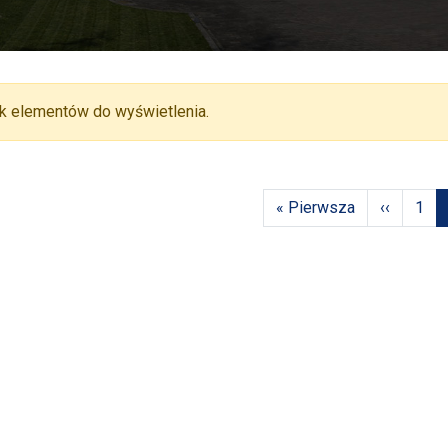
k elementów do wyświetlenia.
onicowanie
Pierwsza strona
Poprzedni
Stro
« Pierwsza
‹‹
1