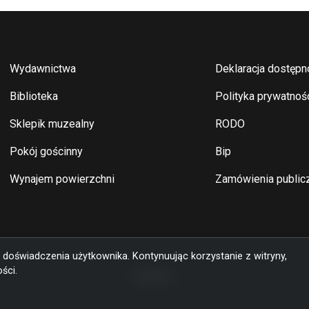
Stopka
Stopka 2
Wydawnictwa
Deklaracja dostępn
Biblioteka
Polityka prywatnoś
Sklepik muzealny
RODO
Pokój gościnny
Bip
Wynajem powierzchni
Zamówienia public
 doświadczenia użytkownika. Kontynuując korzystanie z witryny,
ści.