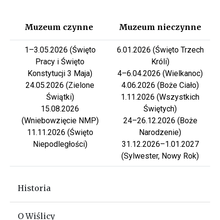
Muzeum czynne
Muzeum nieczynne
1–3.05.2026 (Święto
6.01.2026 (Święto Trzech
Pracy i Święto
Króli)
Konstytucji 3 Maja)
4–6.04.2026 (Wielkanoc)
24.05.2026 (Zielone
4.06.2026 (Boże Ciało)
Świątki)
1.11.2026 (Wszystkich
15.08.2026
Świętych)
(Wniebowzięcie NMP)
24–26.12.2026 (Boże
11.11.2026 (Święto
Narodzenie)
Niepodległości)
31.12.2026–1.01.2027
(Sylwester, Nowy Rok)
Muzeum Archeologiczne w Wiślic
Historia
O Wiślicy