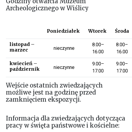
Godziny otwarcia Muzeum
Archeologicznego w Wiślicy
Poniedziałek
Wtorek
Środa
listopad –
8.00–
8.00–
nieczynne
marzec
16.00
16.00
kwiecień –
9.00–
9.00–
nieczynne
październik
17.00
17.00
Wejście ostatnich zwiedzających
możliwe jest na godzinę przed
zamknięciem ekspozycji.
Informacja dla zwiedzających dotycząca
pracy w święta państwowe i kościelne: